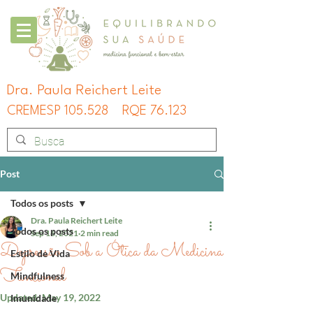
Dra. Paula Reichert Leite
CREMESP 105.528
RQE 76.123
Post
Todos os posts
Dra. Paula Reichert Leite
Todos os posts
Sep 16, 2021
2 min read
Depressão Sob a Ótica da Medicina
Estilo de Vida
Funcional
Mindfulness
Updated:
May 19, 2022
Imunidade