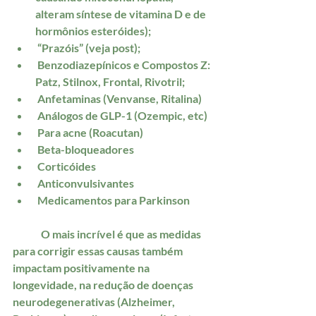
alteram síntese de vitamina D e de 
hormônios esteróides);
 “Prazóis” (veja post);
 Benzodiazepínicos e Compostos Z: 
Patz, Stilnox, Frontal, Rivotril;
 Anfetaminas (Venvanse, Ritalina)
 Análogos de GLP-1 (Ozempic, etc)
 Para acne (Roacutan)
 Beta-bloqueadores
 Corticóides
 Anticonvulsivantes
 Medicamentos para Parkinson 
	O mais incrível é que as medidas 
para corrigir essas causas também 
impactam positivamente na 
longevidade, na redução de doenças 
neurodegenerativas (Alzheimer, 