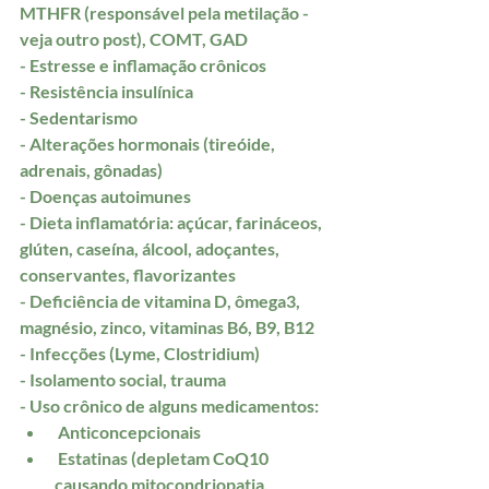
MTHFR (responsável pela metilação - 
veja outro post), COMT, GAD
- Estresse e inflamação crônicos 
- Resistência insulínica 
- Sedentarismo
- Alterações hormonais (tireóide, 
adrenais, gônadas)
- Doenças autoimunes 
- Dieta inflamatória: açúcar, farináceos, 
glúten, caseína, álcool, adoçantes, 
conservantes, flavorizantes
- Deficiência de vitamina D, ômega3, 
magnésio, zinco, vitaminas B6, B9, B12
- Infecções (Lyme, Clostridium)
- Isolamento social, trauma
- Uso crônico de alguns medicamentos: 
 Anticoncepcionais
 Estatinas (depletam CoQ10 
causando mitocondriopatia, 