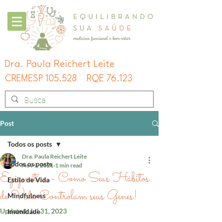
Dra. Paula Reichert Leite
CREMESP 105.528
RQE 76.123
Post
Todos os posts
Dra. Paula Reichert Leite
Todos os posts
Nov 9, 2021
1 min read
Epigenética - Como Seus Hábitos
Estilo de Vida
de Vida Controlam seus Genes!
Mindfulness
Updated:
Jul 31, 2023
Imunidade