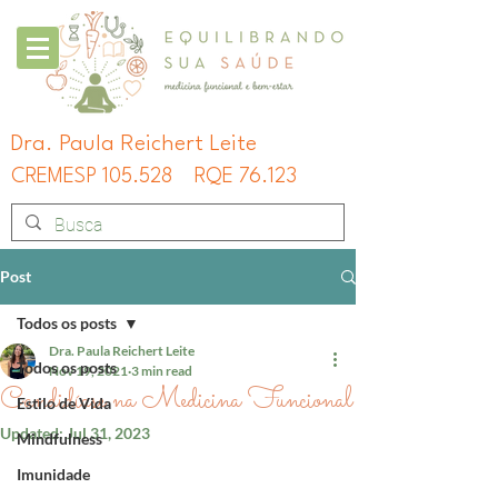
Dra. Paula Reichert Leite
CREMESP 105.528
RQE 76.123
Post
Todos os posts
Dra. Paula Reichert Leite
Todos os posts
Nov 19, 2021
3 min read
Candidíase na Medicina Funcional
Estilo de Vida
Updated:
Jul 31, 2023
Mindfulness
Imunidade