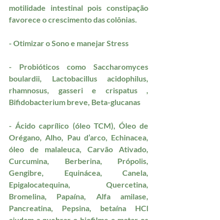
motilidade intestinal pois constipação 
favorece o crescimento das colônias.
- Otimizar o Sono e manejar Stress
- Probióticos como Saccharomyces 
boulardii, Lactobacillus acidophilus, 
rhamnosus, gasseri e crispatus , 
Bifidobacterium breve, Beta-glucanas
- Ácido caprílico (óleo TCM), Óleo de 
Orégano, Alho, Pau d’arco, Echinacea, 
óleo de malaleuca, Carvão Ativado, 
Curcumina, Berberina, Própolis, 
Gengibre, Equinácea, Canela, 
Epigalocatequina, Quercetina, 
Bromelina, Papaína, Alfa amilase, 
Pancreatina, Pepsina, betaína HCl 
ajudam a quebrar o biofilme e matar os 