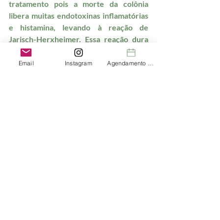
tratamento pois a morte da colônia 
libera muitas endotoxinas inflamatórias 
e histamina, levando à reação de 
Jarisch-Herxheimer. Essa reação dura 
3-10 dias e pode causar febre, calafrios, 
dores musculares, fraqueza, rash 
Email
Instagram
Agendamento de Consultas
cutâneo, hipotensão. Os suplementos 
anti-inflamatórios acima citados aliviam 
isso, além de anti-histamínicos e anti-
inflamatórios.
		Se identificou com os 
sintomas acima?
		Está cansada de tratar todo 
mês com Fluconazol e cremes vaginais?
		TRATE A CAUSA!!!