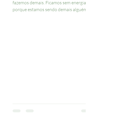
fazemos demais. Ficamos sem energia
porque estamos sendo demais alguém
que não somos.” Não é curioso...