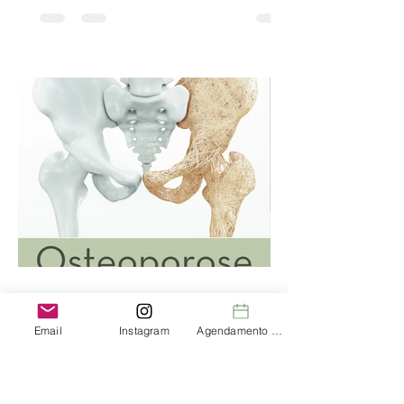
Dra. Paula Reichert Leite
Jul 3, 2024
8 min read
Email
Instagram
Agendamento de Consultas
Osteoporose na Medicina
Funcional
Uma em cada 3 mulheres acima de 50