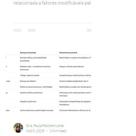
relacionada a fatores modificáveis pelas
SUAS escolhas diárias! Segundo a British
Menopausal Society, 23 em cada 1.000
mulheres entre 50-59 anos
desenvolverão CA mama nos próximos 5
anos (Nessa figura publicada por eles
estão representadas em azul na 1a linha-
tudo que aumenta risco está em roxo e o
que reduz risco em verde): - Obesidade
mais do que dobra esse risco
(representadas em roxo na penúltima l
Dra. Paula Reichert Leite
Oct 8, 2025
2 min read