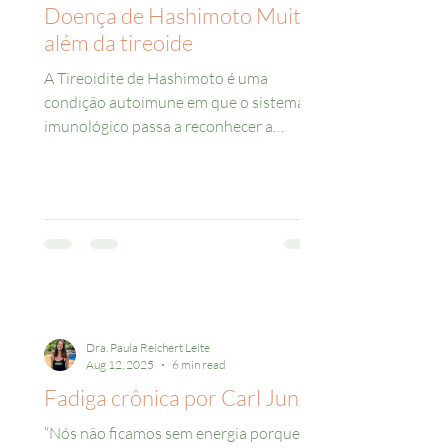
Doença de Hashimoto Muito
além da tireoide
A Tireoidite de Hashimoto é uma
condição autoimune em que o sistema
imunológico passa a reconhecer a
própria glândula tireoide como um...
Dra. Paula Reichert Leite
Aug 12, 2025
6 min read
Fadiga crônica por Carl Jung
“Nós não ficamos sem energia porque